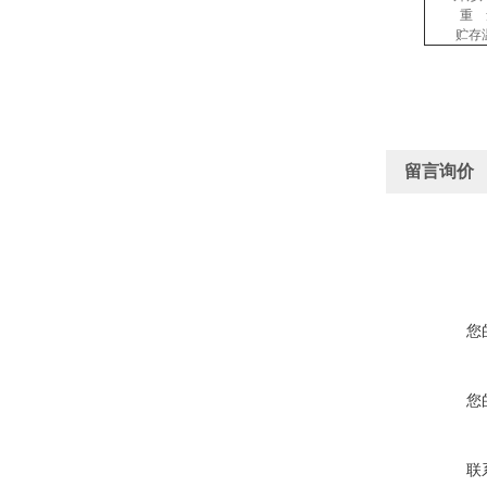
重 
贮存
留言询价
您
您
联