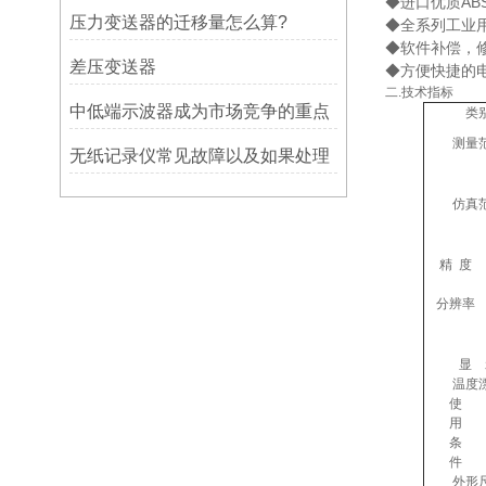
◆进口优质AB
压力变送器的迁移量怎么算?
◆全系列工业
◆软件补偿，
差压变送器
◆方便快捷的
二.技术指标
中低端示波器成为市场竞争的重点
类
测量
无纸记录仪常见故障以及如果处理
仿真
精 度
分辨率
显 
温度
使
用
条
件
外形