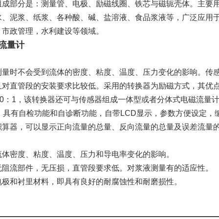
组成部分是：测量管、电极、励磁线圈、铁芯与磁轭壳体。主要
水、泥浆、纸浆、各种酸、碱、盐溶液、食品浆液等，广泛应用
、市政管理，水利建设等领域。
流量计
测量时不会受到流体的密度、粘度、温度、压力变化的影响。传
且对直管段的安装要求比较低。采用的转换器为励磁方式，其优
00：1，该转换器还可与传感器组成一体型或者分体式电磁流量
），具有自检功能和自诊断功能，自带LCD显示，参数方便设定
积算器，可以显示正向流量的总量、反向流量的总量及误差流量的
流体密度、粘度、温度、压力和导电率变化的影响。
无阻流部件，无压损，直管段要求低。对浆液测量有的适应性。
电极和衬里材料，即具有良好的耐腐蚀性和耐磨损性。