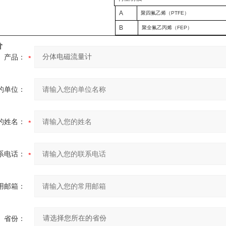
A
聚四氟乙烯（
PTFE
）
B
聚全氟乙丙烯（
FEP
）
价
产品：
的单位：
的姓名：
系电话：
用邮箱：
省份：