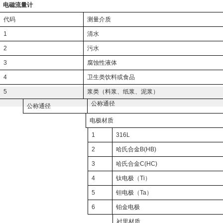
电磁流量计
代码
测量介质
1
清水
2
污水
3
腐蚀性液体
4
卫生类饮料或食品
5
浆类（料浆、纸浆、泥浆）
公称通径
公称通径
电极材质
1
316L
2
哈氏合金
B(HB)
3
哈氏合金
C(HC)
4
钛电极（
Ti
）
5
钽电极（
Ta
）
6
铂金电极
衬里材质