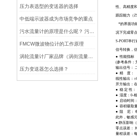
压力表选型的变送器的选择
性、高精度
跟踪能力（Z
中低端示波器成为市场竞争的重点
*的界面功
污水流量计的原理是什么呢？ 污水流量计详细介绍
况下完成零
S-PORT
FMCW微波物位计的工作原理
信号转换，
涡轮流量计厂家品牌（涡街流量计厂家哪个好）
● 性能指标
(参考条件：
输出信号： 
压力变送器怎么选择？
● 精 度：
线性输出：±
开方输出：在输
● 稳 定 性
● 湿度：0-
● 启动时间：
● 容积吸取量
● 阻 尼： 
此外，敏感元
● 静压影响
零点误差： 对
量程误差：每