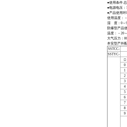
●使用条件:
●电源电压：
●产品使用环
使用温度：－2
湿 度：0～9
防爆型产品
温度：－20～
大气压力：86～
本安型产外配安全
SSTCC-
SSTYC-
□
0
1
2
3
4
5
6
7
8
9