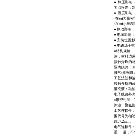
● 静压影响
零点误差：对
● 温度影响
·在zui大
·在zui小
● 振动影响：
● 电源影响：
● 安装位置影
● 电磁场干扰
●结构规格
注：材料适用
接触介质的
隔离膜片：3
排气/排液阀
工艺法兰和连
接触介质的o
灌充液：硅油
电子线路外
o形密封圈：
涂漆：聚氨
工艺连接件：对
围代号为8的变
或57.2mm。
电气连接件
重 量：不包