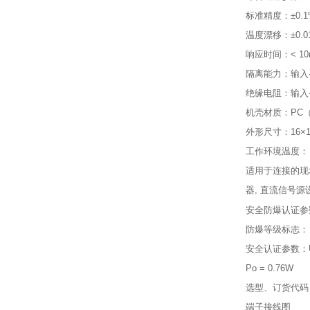
标准精度：±0.1
温度漂移：±0.01
响应时间：< 10
隔离能力：输入-输出
绝缘电阻：输入-输
机壳材质：PC
外形尺寸：16×1
工作环境温度： -
适用于连接的现
器, 直流信号源设
安全防爆认证参
防爆等级标志： [Ex
安全认证参数：Um 
Po = 0.76W 
选型、订货代码
端子接线图