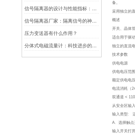
备。
信号隔离器的设计与性能指标：确保稳定可靠的信号传输
采用独立的直
概述
信号隔离器厂家：隔离信号的神奇之选
开关、晶体管
压力变送器有什么作用？
适合用于驱
分体式电磁流量计：科技进步的代表
独立的直流
技术参数
供电电源
供电电压范围：
额定供电电压
电流消耗（24
双通道 < 11
从安全区输
输入类型: 
A. 选择触点
输入开关打开 