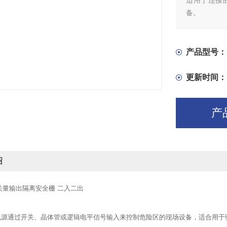
适用于连接
备。
设备允许所处危
安装与端子接
压紧连接。
产品型号：
更新时间：
产
绍
 开关量输出隔离安全栅 二入二出
电源通过开关、晶体管或逻辑电平信号输入来控制危险区的现场设备，适合用于