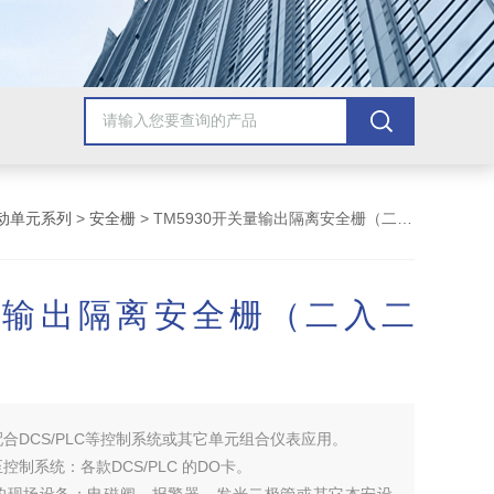
动单元系列
>
安全栅
> TM5930开关量输出隔离安全栅（二入二出）
量输出隔离安全栅（二入二
配合DCS/PLC等控制系统或其它单元组合仪表应用。
控制系统：各款DCS/PLC 的DO卡。