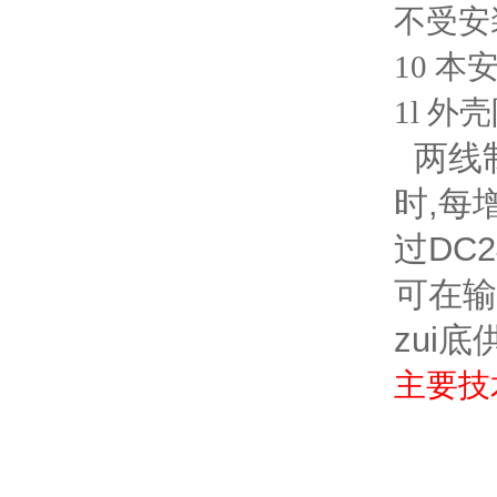
不受安
10 本
1l 外
两线制
时,每
过DC
可在输
zui底
主要技