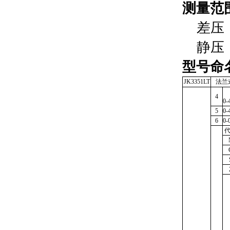
测量范
差压：0-
静压：2
型号命
JK3351LT
法兰式
4
0-
5
0-
6
0-