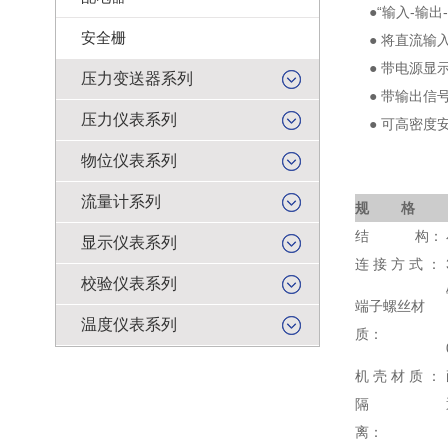
●“输入-输出
安全栅
● 将直流输
● 带电源显
压力变送器系列
● 带输出信
压力仪表系列
● 可高密度
物位仪表系列
流量计系列
规 格
结 构：
显示仪表系列
连 接 方 式 ：
校验仪表系列
端子螺丝材
温度仪表系列
质：
机 壳 材 质 ：
隔
离：