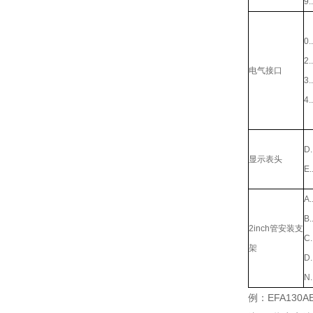
9..
0..
2..
电气接口
3..
4..
D..
显示表头
E..
A..
B..
2inch管安装支
C..
架
D..
N..
例：EFA130A