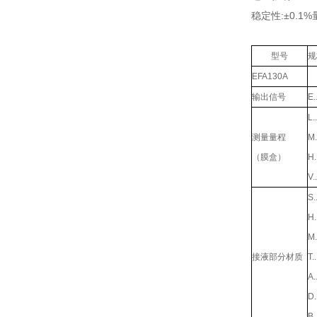
稳定性:±0.1
型号
规
EFA130A
输出信号
E..
L..
测量量程
M..
（膜盒）
H..
V..
S..
H..
M..
接液部分材质
T..
A..
D..
B..