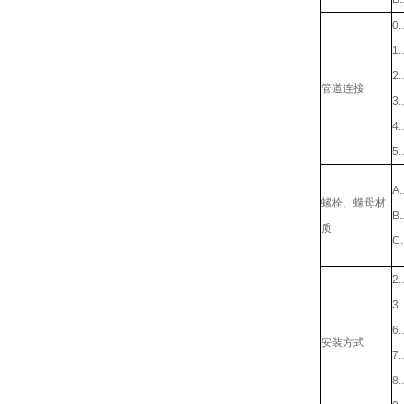
0..
1..
2..
管道连接
3..
4..
5..
A..
螺栓、螺母材
B..
质
C..
2..
3..
6..
安装方式
7..
8..