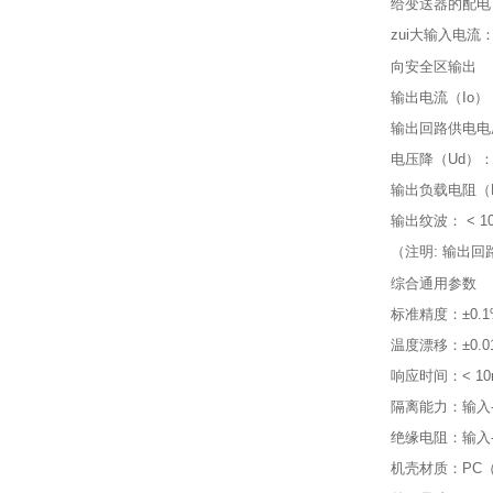
给变送器的配电：
zui大输入电流：
向安全区输出
输出电流（Io）
输出回路供电电压
电压降（Ud）：
输出负载电阻（RL）
输出纹波： < 10
（注明: 输出
综合通用参数
标准精度：±0.1
温度漂移：±0.01
响应时间：< 10
隔离能力：输入-输出
绝缘电阻：输入-输
机壳材质：PC