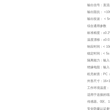
输出信号：直流毫
输出阻抗： <10
输出纹波： < 5m
综合通用参数
标准精度：±0.2
温度漂移：±0.01
响应时间：< 10
稳定时间：< 5s
隔离能力：输入-输出
绝缘电阻：输入-输
机壳材质：PC
外形尺寸：16×1
工作环境温度： 
适用于连接的现
传感器。0区、1区
安全防爆认证参