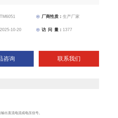
线：35mm标准DIN导轨卡式安装；端子接线采用簧片式
TM6051
厂商性质：
生产厂家
2025-10-20
访 问 量：
1377
品咨询
联系我们
表输出直流电流或电压信号。