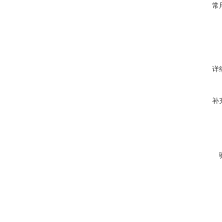
常
详
补