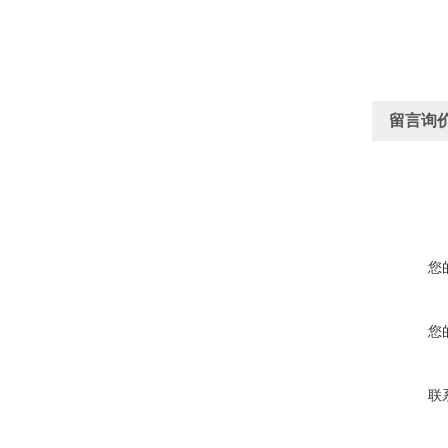
留言询
您
您
联