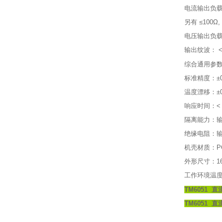
电流输出负载：
另有 ≤100Ω,
电压输出负载：
输出纹波： < 
综合通用参
标准精度：±0
温度漂移：±0.
响应时间：< 
隔离能力：输入-
绝缘电阻：输入-
机壳材质：P
外形尺寸：16
工作环境温度：
TM6051 
TM6051 