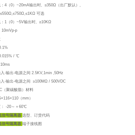
4（0）~20mA输出时, ≤350Ω（出厂默认）,
 ≤550Ω,≤750Ω,≤1KΩ 可选
1（0）~5V输出时, ≥10KΩ
10mVp-p
数
.1%
015% / ℃
10ms
输出-电源之间 2.5KV,1min ,50Hz
输出-电源之间 ≥100MΩ / 500VDC
C（聚碳酸脂）材料
×116×110（mm）
 -20～＋60℃
直流信号隔离器
选型、订货代码
直流信号隔离器
端子接线图