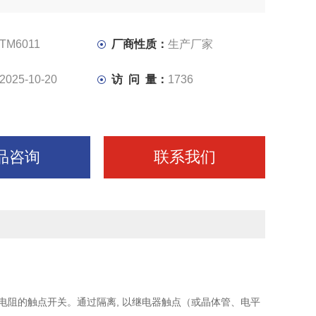
TM6011
厂商性质：
生产厂家
2025-10-20
访 问 量：
1736
品咨询
联系我们
接电阻的触点开关。通过隔离, 以继电器触点（或晶体管、电平