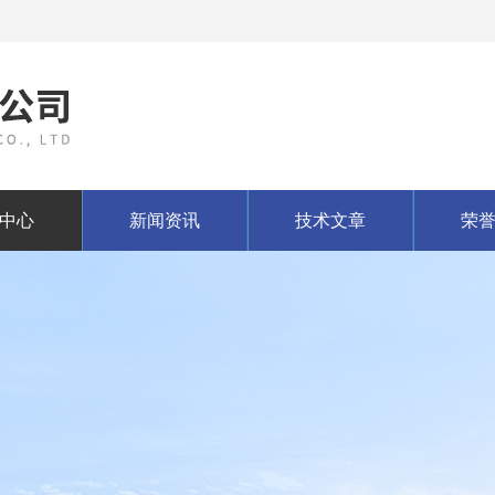
中心
新闻资讯
技术文章
荣