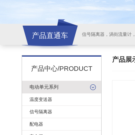
产品直通车
信号隔离器，涡街流量计
产品展
产品中心/PRODUCT
电动单元系列
温度变送器
信号隔离器
配电器