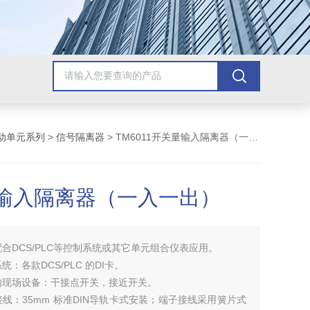
动单元系列
>
信号隔离器
> TM6011开关量输入隔离器（一入一出）
输入隔离器（一入一出）
配合DCS/PLC等控制系统或其它单元组合仪表应用。
：各款DCS/PLC 的DI卡。
的现场设备：干接点开关，接近开关。
线：35mm 标准DIN导轨卡式安装；端子接线采用簧片式