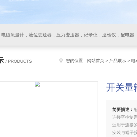
，电磁流量计，液位变送器，压力变送器，记录仪，巡检仪，配电器
示
您的位置：
网站首页
>
产品展示
>
电
/ PRODUCTS
开关量
简要描述：
连接至控制系统
适用于连接
安装与端子接