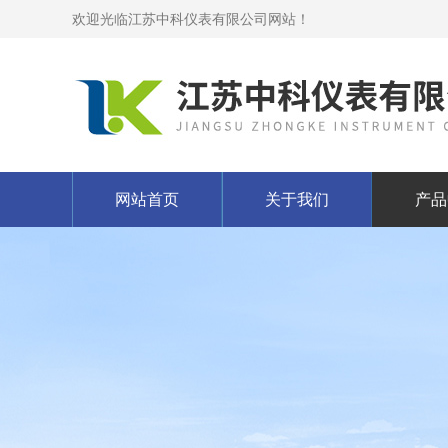
欢迎光临江苏中科仪表有限公司网站！
网站首页
关于我们
产品