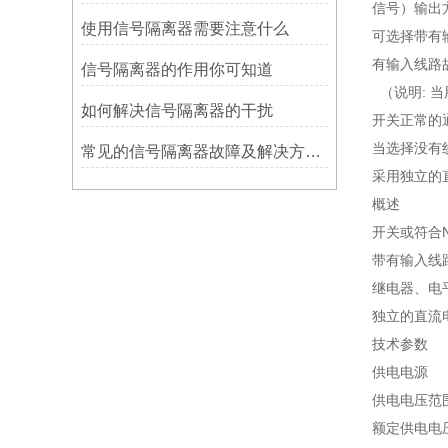
信号）输出
使用信号隔离器需要注意什么
可选择带有
有输入线路
信号隔离器的作用你可知道
（说明: 
如何解决信号隔离器的干扰
开关正常的
当选择没有
常见的信号隔离器故障及解决方案，你知道吗？
采用独立的
概述
开关或符合N
带有输入线
继电器、电
独立的直流
技术参数
供电电源
供电电压范围
额定供电电压