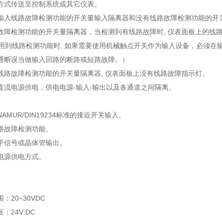
方式传送至控制系统或其它仪表。
输入线路故障检测功能的开关量输入隔离器和没有线路故障检测功能的开
故障检测功能的开关量隔离器，当检测到有线路故障时, 仪表面板上的线路
当用到线路检测功能时, 如果需要使用机械触点开关作为输入设备，必须在
通断误当做输入回路的断路或短路故障。）
线路故障检测功能的开关量隔离器, 仪表面板上没有线路故障指示灯。
直流电源供电，供电电源-输入-输出以及各通道之间隔离。
AMUR/DIN19234标准的接近开关输入。
路故障检测功能。
平信号或晶体管输出。
电源供电方式。
：20~30VDC
：24V DC