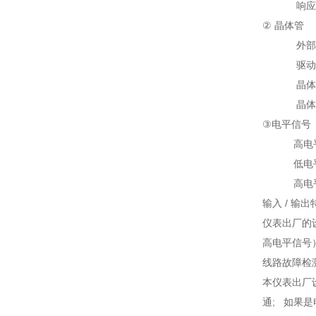
响应时间
② 晶体管
外部供电
驱动输出
晶体管集电
晶体管发射极
③电平信号
高电平： 4
低电平：
高电平驱
输入 / 输
仪表出厂的
高电平信号
线路故障检
本仪表出厂
通; 如果