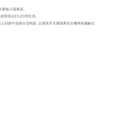
关量输入隔离器。
故障指示灯LED亮红色。
输入回路中连接分流电阻, 以避免开关量隔离安全栅将机械触点