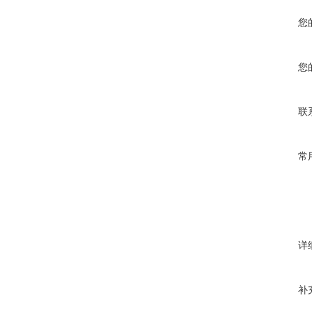
您
您
联
常
详
补