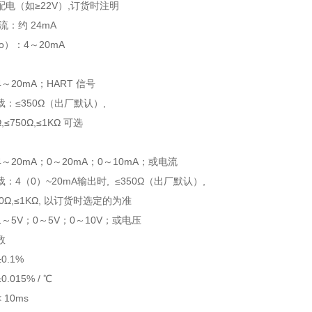
电（如≥22V）,订货时注明
流：约 24mA
o）：4～20mA
～20mA；HART 信号
：≤350Ω（出厂默认）,
,≤750Ω,≤1KΩ 可选
～20mA；0～20mA；0～10mA；或电流
：4（0）~20mA输出时, ≤350Ω（出厂默认）,
750Ω,≤1KΩ, 以订货时选定的为准
～5V；0～5V；0～10V；或电压
数
0.1%
015% / ℃
10ms