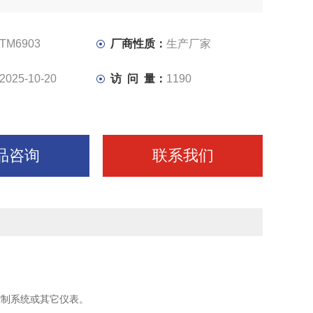
号。
器采用独立的直流电源供电，供电电源-输入-输出之间隔
TM6903
厂商性质：
生产厂家
2025-10-20
访 问 量：
1190
品咨询
联系我们
控制系统或其它仪表。