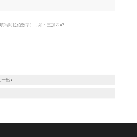
填写阿拉伯数字），如：三加四=7
入一出）