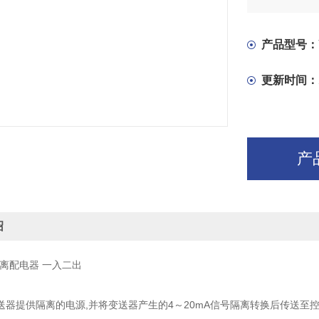
流或电压信
该隔离配电
离。
产品型号：
线
更新时间：
产
绍
 隔离配电器 一入二出
送器提供隔离的电源,并将变送器产生的4～20mA信号隔离转换后传送至