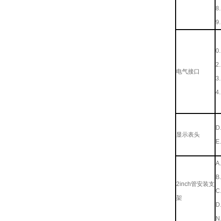
8..
9..
0..
2..
电气接口
3..
4..
D..
显示表头
E..
A..
B..
2inch管安装支
C..
架
D..
N..