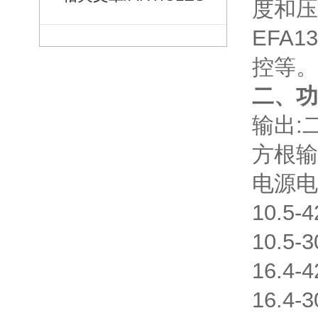
度和压
EFA
控等。
二、功
输出:
方根输
电源电
10.5
10.5
16.4
16.4