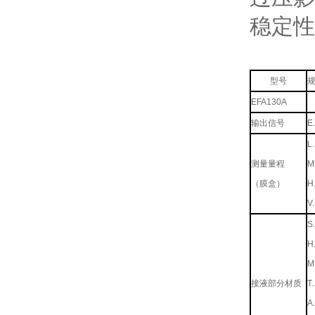
稳定性
型号
EFA130A
输出信号
E..
L..
测量量程
M.
（膜盒）
H..
V..
S..
H..
M.
接液部分材质
T..
A..