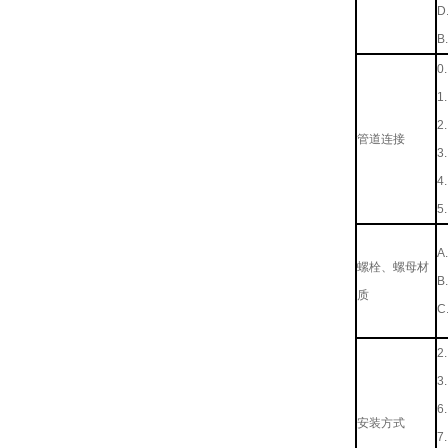
D..
B..
0..
1..
2..
管道连接
3..
4..
5..
A..
螺栓、螺母材
B..
质
C..
2..
3..
6..
安装方式
7..