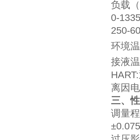
负载（
0-13
250-
环境温度
接液温度
HAR
离因电
三、性
调量程
±0.07
过压影响