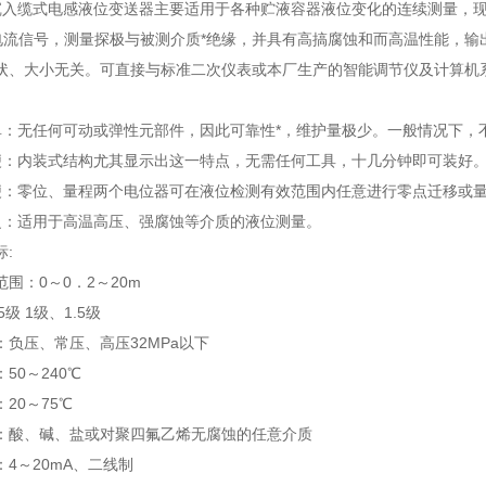
1沉入缆式电感液位变送器主要适用于各种贮液容器液位变化的连续测量，
准电流信号，测量探极与被测介质*绝缘，并具有高搞腐蚀和而高温性能，
状、大小无关。可直接与标准二次仪表或本厂生产的智能调节仪及计算机
单：无任何可动或弹性元部件，因此可靠性*，维护量极少。一般情况下，
便：内装式结构尤其显示出这一特点，无需任何工具，十几分钟即可装好
便：零位、量程两个电位器可在液位检测有效范围内任意进行零点迁移或
泛：适用于高温高压、强腐蚀等介质的液位测量。
:
围：0～0．2～20m
5级 1级、1.5级
：负压、常压、高压32MPa以下
50～240℃
20～75℃
：酸、碱、盐或对聚四氟乙烯无腐蚀的任意介质
4～20mA、二线制