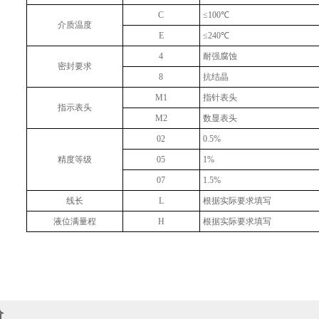
C
≤100℃
介质温度
E
≤240℃
4
耐强腐蚀
密封要求
8
抗结晶
M1
指针表头
指示表头
M2
数显表头
02
0.5%
精度等级
05
1%
07
1.5%
线长
L
根据实际要求填写
液位满量程
H
根据实际要求填写
价