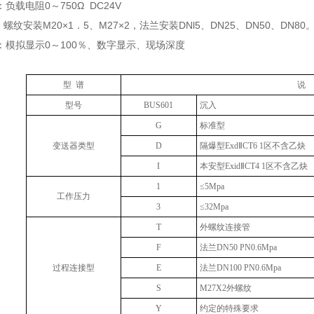
负载电阻0～750Ω DC24V
螺纹安装M20×1．5、M27×2，法兰安装DNl5、DN25、DN50、DN
：模拟显示0～100％、数字显示、现场深度
型 谱
说 
型号
BUS601
沉入
G
标准型
变送器类型
D
隔爆型ExdⅡCT6 1区不含乙炔
I
本安型ExidⅡCT4 1区不含乙炔
1
≤5Mpa
工作压力
3
≤32Mpa
T
外螺纹连接管
F
法兰DN50 PN0.6Mpa
过程连接型
E
法兰DN100 PN0.6Mpa
S
M27X2外螺纹
Y
约定的特殊要求